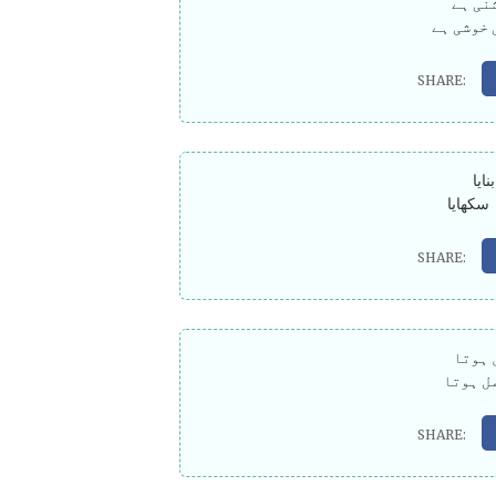
نی ہے
 خوشی ہے
ایا
سکھایا
 ہوتا
ل ہوتا