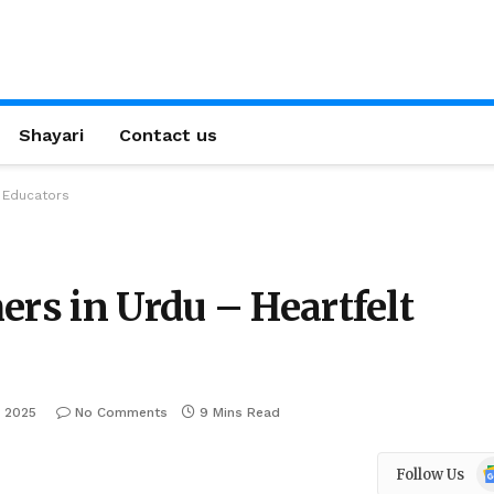
Shayari
Contact us
r Educators
ers in Urdu – Heartfelt
, 2025
No Comments
9 Mins Read
Go
Follow Us
N