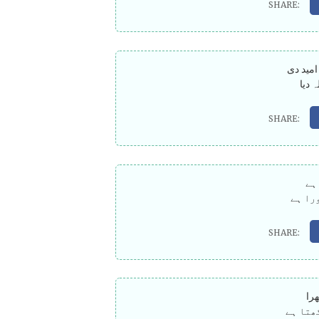
مید دی
دیا
ہے
را ہے
را
ھتا ہے