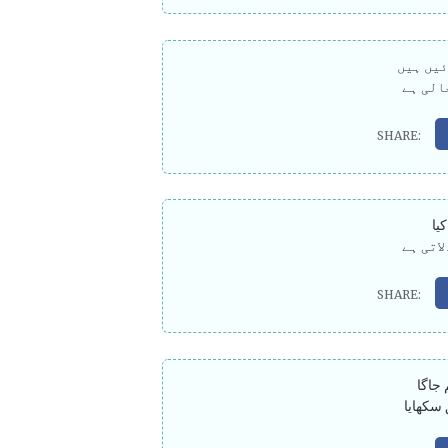
ئیں ہیں
الی ہے
یا
اتی ہے
جاگا
سکھایا