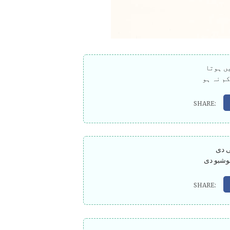
ں ہوتا
کم نہ ہو
ی دی
وشبو دی