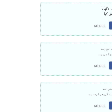
 دکھایا
ش کیا
ائی ہے
یابی ہے
نی ہے
ٹ کی حرارت ہے