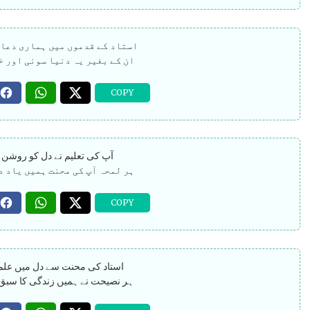
استاد کے قدموں میں ہماری دعا
ان کے بغیر یہ دنیا سونی اور خ
آپ کی تعلیم نے دل کو روشن ک
ہر لمحہ آپ کی محنت ہمیں یاد دل
استاد کی محنت سے دل میں علم 
ہر نصیحت نے ہمیں زندگی کا سبق 