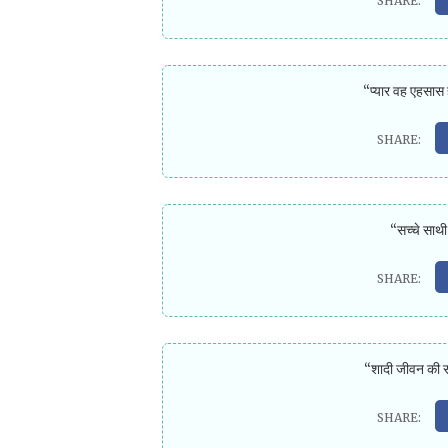
“प्यार वह एहसास ह
“सच्चे साथी
“शादी जीवन की स