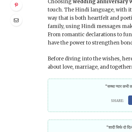
Choosing
wedding anniversary w
touch. The Hindi language, with it
way that is both heartfelt and poe
family, using Hindi messages mak
From romantic declarations to fu
have the power to strengthen bond
Before diving into the wishes, her
about love, marriage, and together
“सच्चा प्यार कभी 
“शादी सिर्फ दो दि