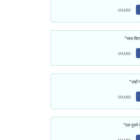
“साथ बिता
“जहाँ प
“एक दूसरे