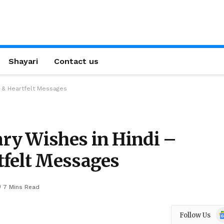
Shayari
Contact us
y & Heartfelt Messages
ry Wishes in Hindi –
tfelt Messages
7 Mins Read
Go
Follow Us
N