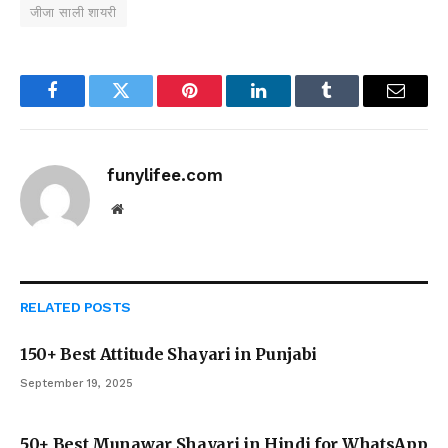
जीजा साली शायरी
Facebook
Twitter
Pinterest
LinkedIn
Tumblr
Email
funylifee.com
Website
RELATED
POSTS
150+ Best Attitude Shayari in Punjabi
September 19, 2025
50+ Best Munawar Shayari in Hindi for WhatsApp